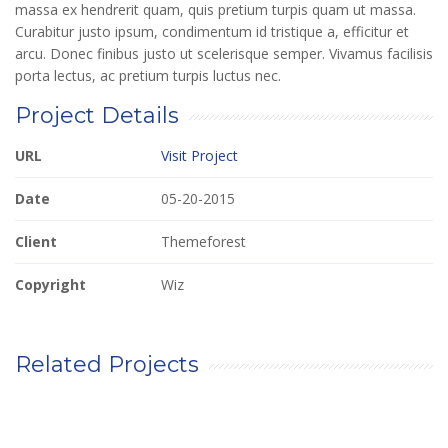
massa ex hendrerit quam, quis pretium turpis quam ut massa.
Curabitur justo ipsum, condimentum id tristique a, efficitur et
arcu. Donec finibus justo ut scelerisque semper. Vivamus facilisis
porta lectus, ac pretium turpis luctus nec.
Project Details
URL
Visit Project
Date
05-20-2015
Client
Themeforest
Copyright
Wiz
Related Projects
W
F
P
W
W
W
F
S
R
R
O
O
A
O
O
O
O
P
A
I