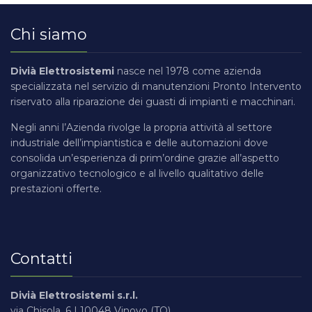
M
R
I
M
M
M
R
R
I
V
A
E
N
A
A
A
E
I
N
E
Chi siamo
N
S
T
N
N
N
S
N
B
R
V
T
I
O
I
W
T
G
O
I
Divià Elettrosistemi
nasce nel 1978 come azienda
I
F
N
P
N
I
L
L
W
N
specializzata nel servizio di manutenzioni Pronto Intervento
O
A
G
E
W
T
A
A
G
T
riservato alla riparazione dei guasti di impianti e macchinari.
L
L
C
N
A
H
K
N
I
H
I
L
O
I
T
P
E
D
R
E
Negli anni l’Azienda rivolge la propria attività al settore
N
S
N
N
E
A
S
L
C
industriale dell’impiantistica e delle automazioni dove
I
C
G
R
I
C
O
consolida un’esperienza di prim’ordine grazie all’aspetto
S
E
D
N
A
U
organizzativo tecnologico e al livello qualitativo delle
prestazioni offerte.
T
P
O
T
P
N
T
O
B
E
T
R
R
R
U
Y
Contatti
S
S
H
I
D
Divià Elettrosistemi s.r.l.
E
via Chisola, 6 | 10048 Vinovo (TO)